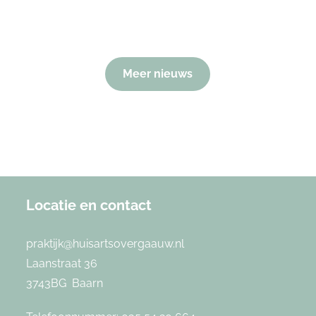
Meer nieuws
Locatie en contact
praktijk@huisartsovergaauw.nl
Laanstraat 36
3743BG Baarn